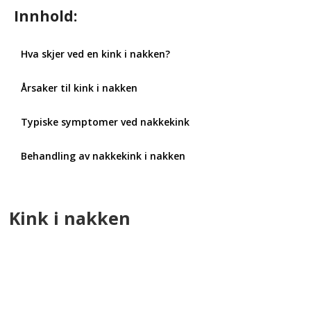
Innhold:
Hva skjer ved en kink i nakken?
Årsaker til kink i nakken
Typiske symptomer ved nakkekink
Behandling av nakkekink i nakken
Kink i nakken