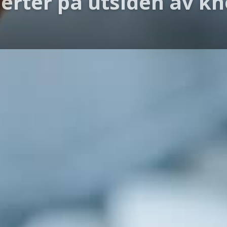
erter på utsiden av kn