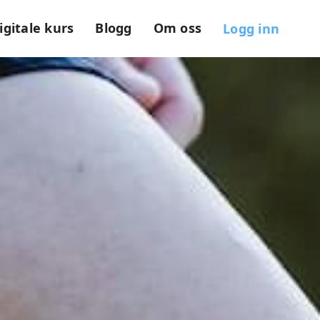
igitale kurs
Blogg
Om oss
Logg inn